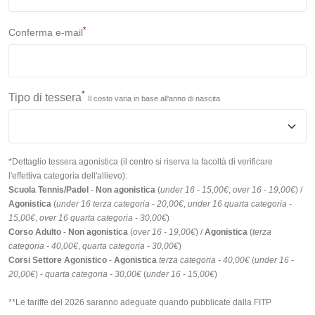
*
Conferma e-mail
*
Tipo di tessera
Il costo varia in base all'anno di nascita
*Dettaglio tessera agonistica (il centro si riserva la facoltà di verificare
l'effettiva categoria dell'allievo):
Scuola Tennis/Padel
-
Non agonistica
(
under 16 - 15,00€
,
over 16 - 19,00€
) /
Agonistica
(
under 16 terza categoria - 20,00€
,
under 16 quarta categoria -
15,00€
,
over 16 quarta categoria - 30,00€
)
Corso Adulto
-
Non agonistica
(
over 16 - 19,00€
) /
Agonistica
(
terza
categoria - 40,00€
,
quarta categoria - 30,00€
)
Corsi Settore Agonistico
-
Agonistica
terza categoria - 40,00€
(
under 16 -
20,00€
) -
quarta categoria - 30,00€
(
under 16 - 15,00€
)
**Le tariffe del 2026 saranno adeguate quando pubblicate dalla FITP